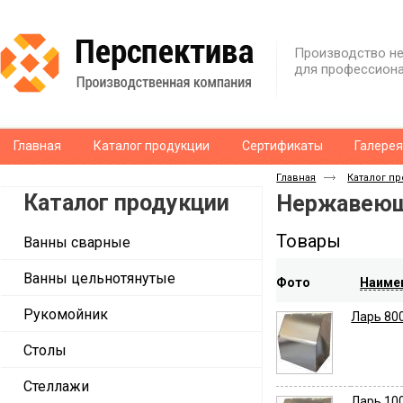
Производство не
для профессиона
Главная
Каталог продукции
Сертификаты
Галере
Главная
Каталог п
Каталог продукции
Нержавеющ
Товары
Ванны сварные
Ванны цельнотянутые
Фото
Наиме
Рукомойник
Ларь 80
Столы
Стеллажи
Ларь 10