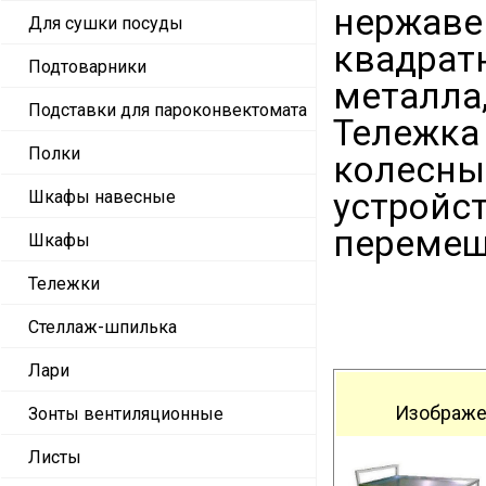
нержаве
Для сушки посуды
квадрат
Подтоварники
металла
Подставки для пароконвектомата
Тележка
Полки
колесны
устройс
Шкафы навесные
перемещ
Шкафы
Тележки
Стеллаж-шпилька
Лари
Изображе
Зонты вентиляционные
Листы