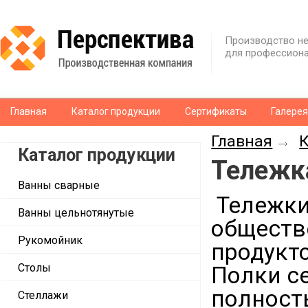
Производство не
для профессиона
Главная
Каталог продукции
Сертификаты
Галере
Главная
Каталог продукции
Тележк
Ванны сварные
Тележки
Ванны цельнотянутые
обществ
Рукомойник
продукто
Столы
Полки с
полност
Стеллажи